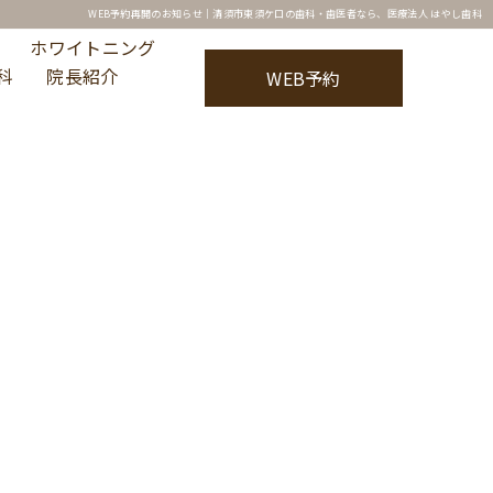
WEB予約再開のお知らせ｜清須市東須ケ口の歯科・歯医者なら、医療法人 はやし歯科
ホワイトニング
科
院長紹介
WEB予約